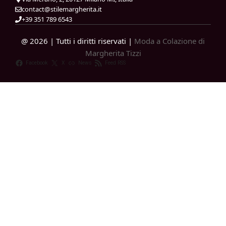
contact@stilemargherita.it
+39 351 789 6543
@ 2026 | Tutti i diritti riservati |
Moda a Colazione di
Margherita Tizzi
Facebook
X
News
Feed RSS