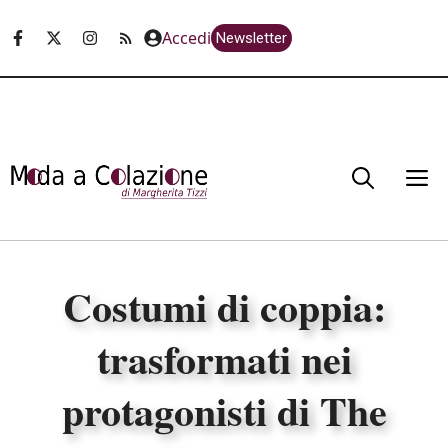
Vai
Accedi
Newsletter
al
contenuto
M
Costumi di coppia:
trasformati nei
protagonisti di The