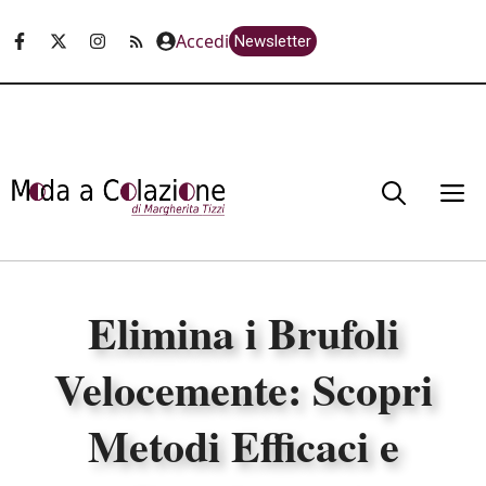
Vai
Accedi
Newsletter
al
contenuto
M
Elimina i Brufoli
Velocemente: Scopri
Metodi Efficaci e