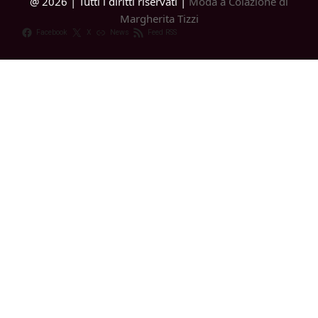
@ 2026 | Tutti i diritti riservati |
Moda a Colazione di
Margherita Tizzi
Facebook
X
News
Feed RSS