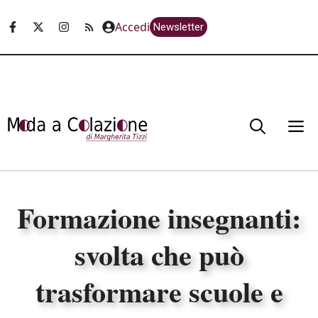
Vai
Accedi
Newsletter
al
contenuto
M
Formazione insegnanti:
svolta che può
trasformare scuole e