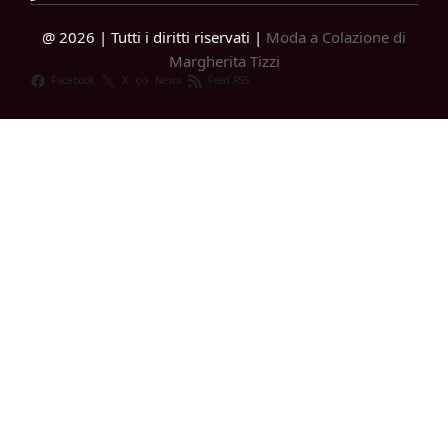
@ 2026 | Tutti i diritti riservati |
Moda a Colazione di
Margherita Tizzi
Facebook
X
News
Feed RSS