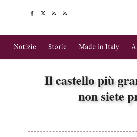
Vai
al
contenuto
Notizie
Storie
Made in Italy
A
Il castello più gr
non siete p