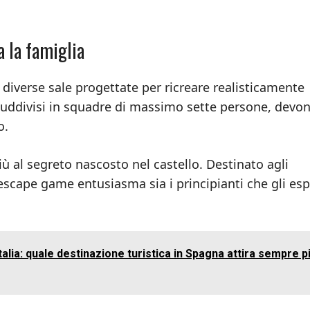
a la famiglia
iverse sale progettate per ricreare realisticamente
 suddivisi in squadre di massimo sette persone, devo
o.
ù al segreto nascosto nel castello. Destinato agli
 escape game entusiasma sia i principianti che gli esp
talia: quale destinazione turistica in Spagna attira sempre p