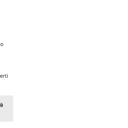
no
erti
iù