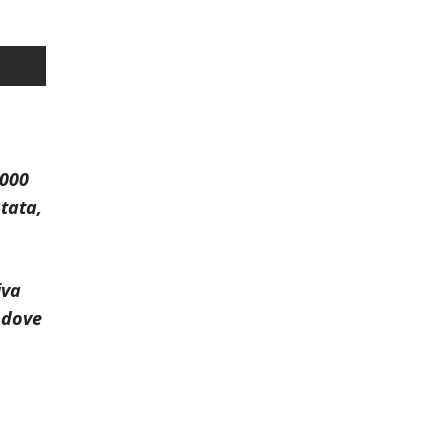
.000
tata,
iva
 dove