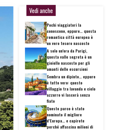
Vedi anche
Pochi viaggiatori la
conoscono, eppure… questa
romantica città europea è
un vero tesoro nascosto
A solo un’ora da Parigi,
questa valle segreta è un
gioiello nascosto per gli
amanti delle escursioni
Sembra un dipinto… eppure
è tutto vero: questo
villaggio tra lavanda e cielo
azzurro vi lascerà senza
fiato
Questo parco è stato
nominato il migliore
d’Europa… e capirete
perché affascina milioni di