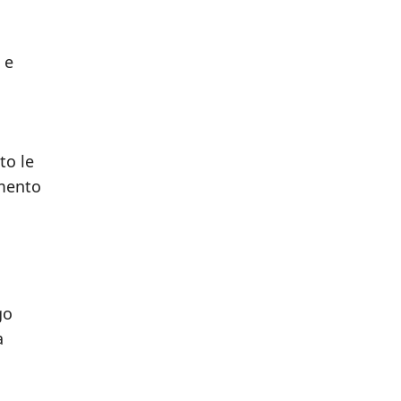
 e
to le
imento
go
a