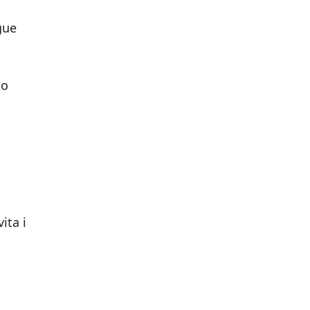
gue
io
o
ita i