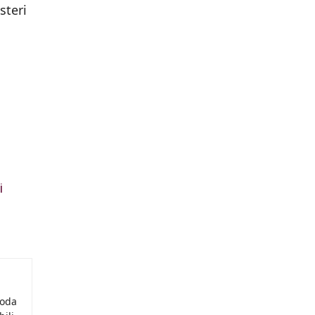
steri
i
moda