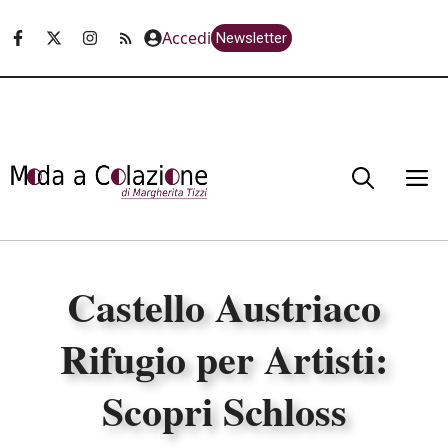
Vai
Accedi
Newsletter
al
contenuto
M
Castello Austriaco
Rifugio per Artisti:
Scopri Schloss