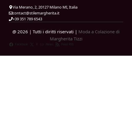
Via Merano, 2, 20127 Milano MI, Italia
contact@stilemargherita.it
+39 351 789 6543
@ 2026 | Tutti i diritti riservati |
Moda a Colazione di
Margherita Tizzi
Facebook
X
News
Feed RSS