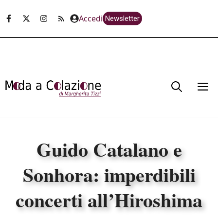
Vai
Accedi
Newsletter
al
contenuto
M
Guido Catalano e
Sonhora: imperdibili
concerti all’Hiroshima