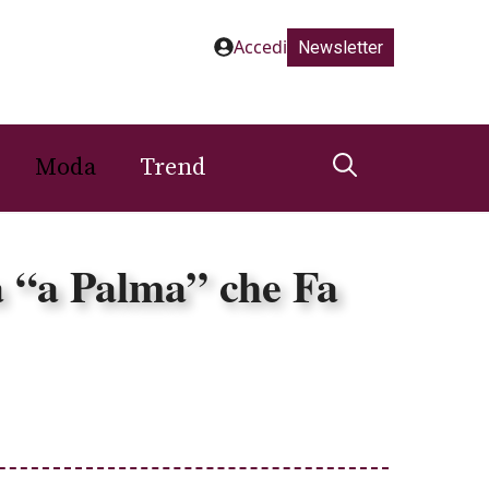
Accedi
Newsletter
Moda
Trend
a “a Palma” che Fa