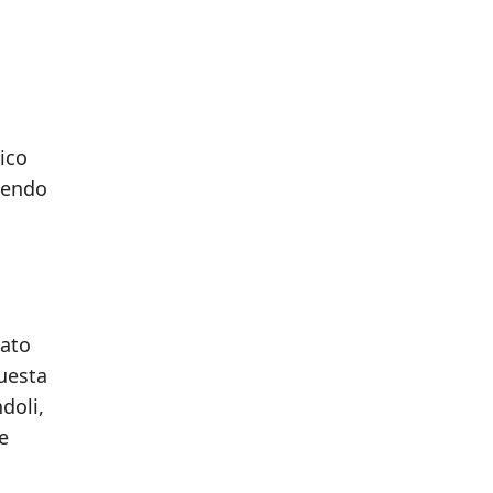
mico
ndendo
rato
questa
doli,
e