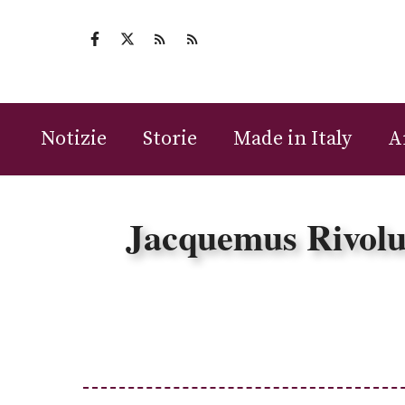
Vai
al
contenuto
Notizie
Storie
Made in Italy
A
Jacquemus Rivoluz