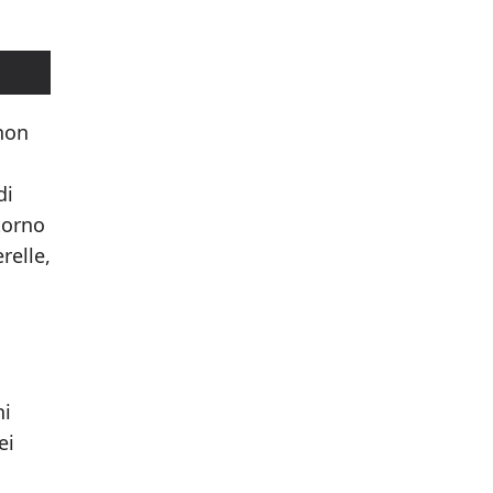
 non
di
itorno
relle,
ni
ei