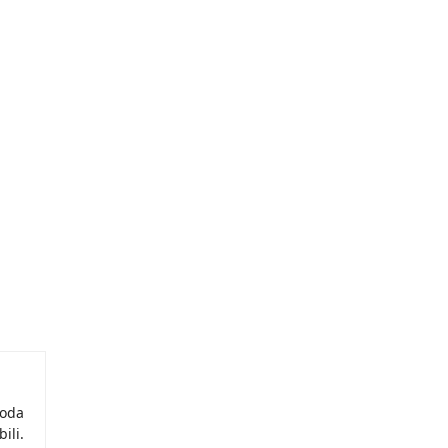
moda
ili.