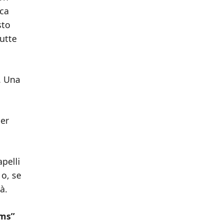
ica
sto
tutte
. Una
er
apelli
 o, se
à.
ams”