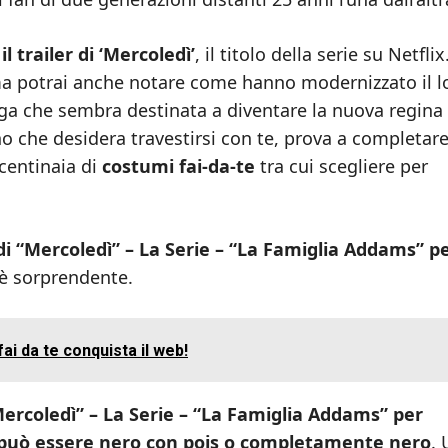
e
il trailer di ‘Mercoledì’
, il titolo della serie su Netfli
 ma potrai anche notare come hanno modernizzato il l
a che sembra destinata a diventare la nuova regina
no che desidera travestirsi con te, prova a completare 
 centinaia di
costumi fai-da-te
tra cui scegliere per
i “Mercoledì” – La Serie – “La Famiglia Addams” p
 è sorprendente.
ai da te conquista il web!
ercoledì” – La Serie – “La Famiglia Addams” per
 può essere nero con pois o completamente nero
. 