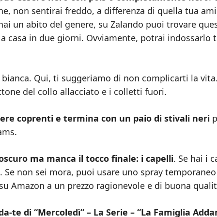
, non sentirai freddo, a differenza di quella tua am
 hai un abito del genere, su Zalando puoi trovare que
à a casa in due giorni. Ovviamente, potrai indossarlo 
 bianca. Qui, ti suggeriamo di non complicarti la vita
tone del collo allacciato e i colletti fuori.
ere coprenti e termina con un paio di stivali neri
p
dams.
 oscuro ma manca il tocco finale: i capelli
. Se hai i c
to. Se non sei mora, puoi usare uno spray temporaneo
e su Amazon a un prezzo ragionevole e di buona qualit
a-te di “Mercoledì” – La Serie – “La Famiglia Add