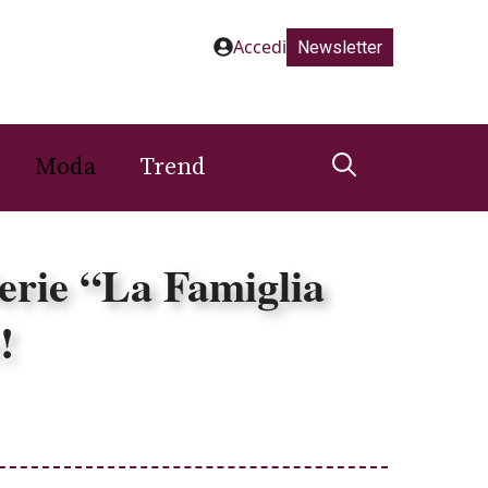
Accedi
Newsletter
Moda
Trend
erie “La Famiglia
!