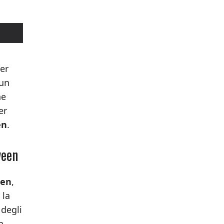
ver
 un
ne
er
en
.
ween
een
,
 la
 degli
a.