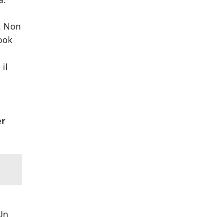
x. Non
ook
il
er
Un