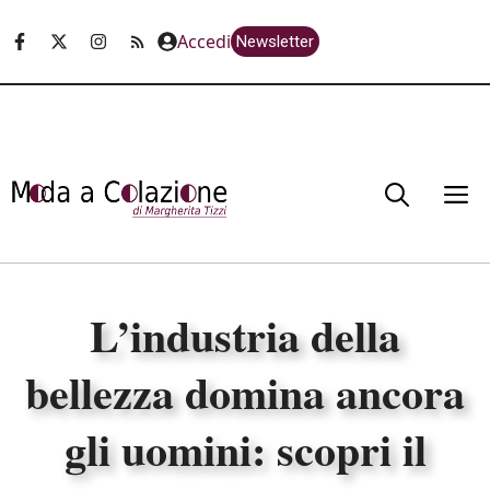
Vai
Accedi
Newsletter
al
contenuto
M
L’industria della
bellezza domina ancora
gli uomini: scopri il