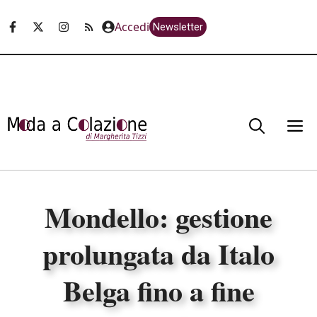
Vai
Accedi
Newsletter
al
contenuto
M
Mondello: gestione
prolungata da Italo
Belga fino a fine