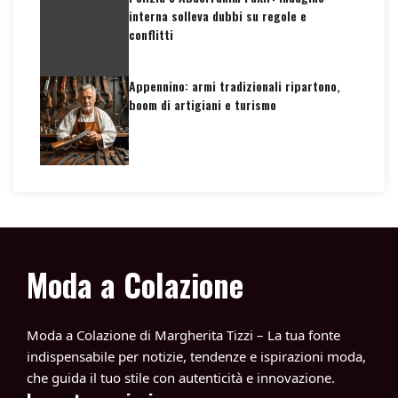
interna solleva dubbi su regole e
conflitti
Appennino: armi tradizionali ripartono,
boom di artigiani e turismo
Moda a Colazione
Moda a Colazione di Margherita Tizzi – La tua fonte
indispensabile per notizie, tendenze e ispirazioni moda,
che guida il tuo stile con autenticità e innovazione.