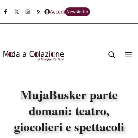
Vai
Accedi
Newsletter
al
contenuto
M
MujaBusker parte
domani: teatro,
giocolieri e spettacoli