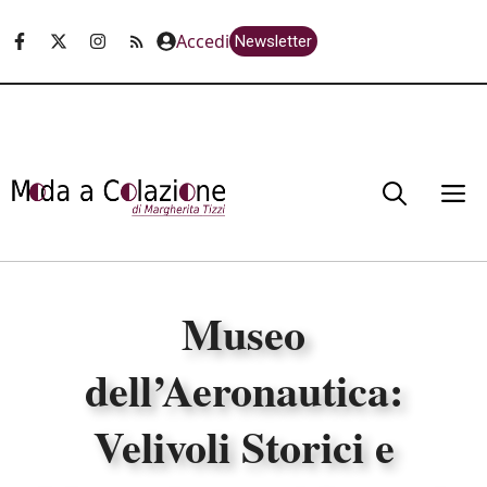
Vai
Accedi
Newsletter
al
contenuto
M
Museo
dell’Aeronautica:
Velivoli Storici e