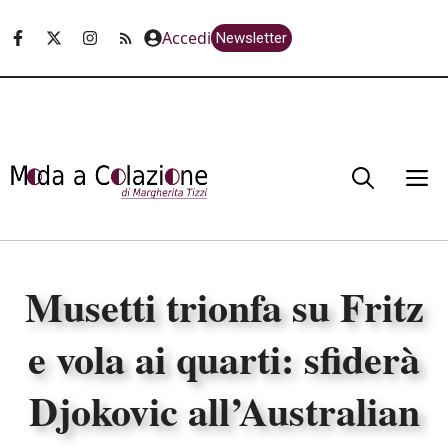
Vai
Accedi
Newsletter
al
contenuto
M
Musetti trionfa su Fritz
e vola ai quarti: sfiderà
Djokovic all’Australian