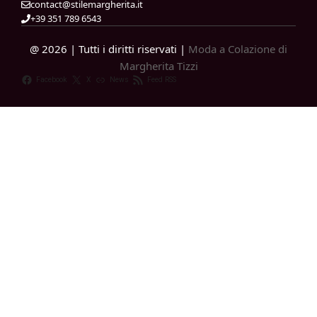
contact@stilemargherita.it
+39 351 789 6543
@ 2026 | Tutti i diritti riservati |
Moda a Colazione di
Margherita Tizzi
Facebook
X
News
Feed RSS