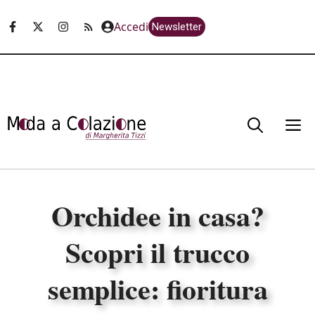
Vai
Accedi
Newsletter
al
contenuto
M
Orchidee in casa?
Scopri il trucco
semplice: fioritura