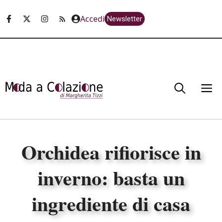
Vai
Accedi
Newsletter
al
contenuto
M
Orchidea rifiorisce in
inverno: basta un
ingrediente di casa