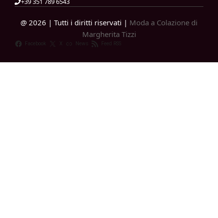
+39 351 789 6543
@ 2026 | Tutti i diritti riservati |
Moda a Colazione di
Margherita Tizzi
Facebook
X
News
Feed RSS