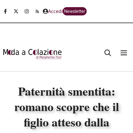
Vai
Accedi
Newsletter
al
contenuto
M
Paternità smentita:
romano scopre che il
figlio atteso dalla