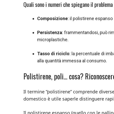
Quali sono i numeri che spiegano il problema
Composizione
: il polistirene espanso
Persistenza
: frammentandosi, può rim
microplastiche.
Tasso di riciclo
: la percentuale di imba
alla quantità immessa al consumo.
Polistirene, poli… cosa? Riconoscer
Il termine “polistirene” comprende diverse 
domestico è utile saperle distinguere rap
Il polistirene espanso (quello con le palli