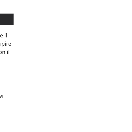
e il
apire
n il
vi