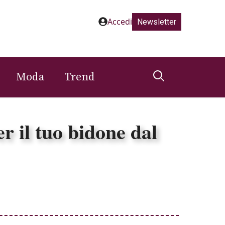
Accedi
Newsletter
Moda
Trend
er il tuo bidone dal