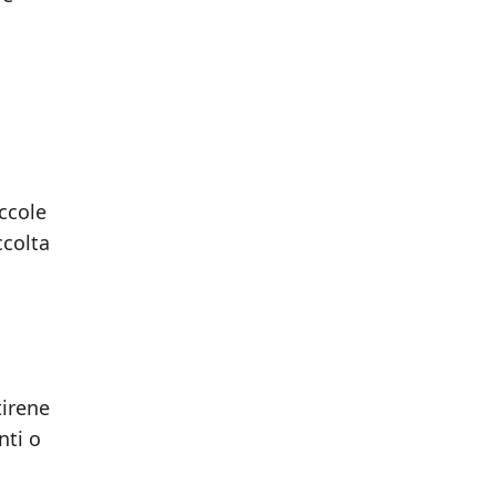
iccole
ccolta
tirene
nti o