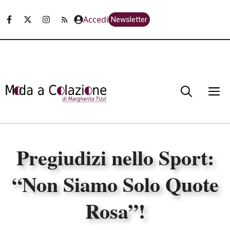
Vai
Accedi
Newsletter
al
contenuto
M
Pregiudizi nello Sport:
“Non Siamo Solo Quote
Rosa”!