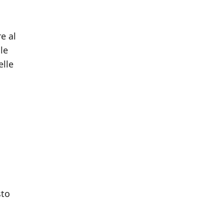
e al
le
elle
sto