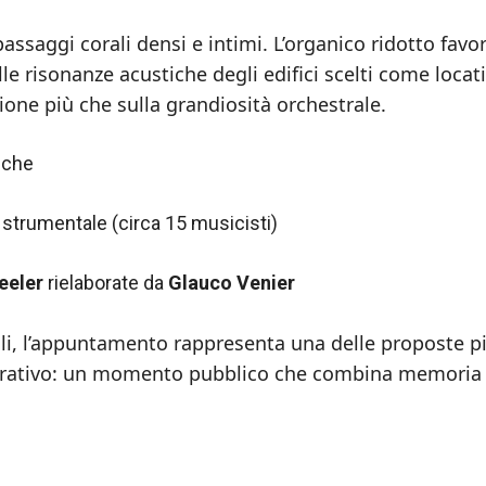
ssaggi corali densi e intimi. L’organico ridotto favo
lle risonanze acustiche degli edifici scelti come locat
ne più che sulla grandiosità orchestrale.
iche
 strumentale (circa 15 musicisti)
eeler
rielaborate da
Glauco Venier
riuli, l’appuntamento rappresenta una delle proposte p
orativo: un momento pubblico che combina memoria