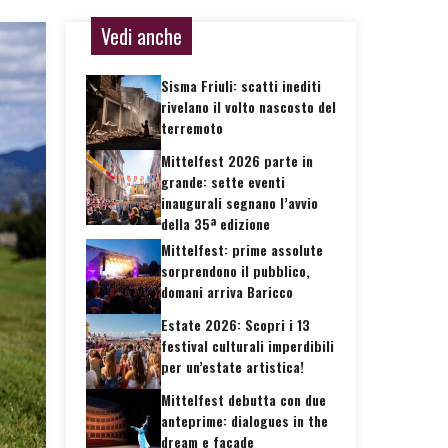
Vedi anche
Sisma Friuli: scatti inediti
rivelano il volto nascosto del
terremoto
Mittelfest 2026 parte in
grande: sette eventi
inaugurali segnano l’avvio
della 35ª edizione
Mittelfest: prime assolute
sorprendono il pubblico,
domani arriva Baricco
Estate 2026: Scopri i 13
festival culturali imperdibili
per un’estate artistica!
Mittelfest debutta con due
anteprime: dialogues in the
dream e façade