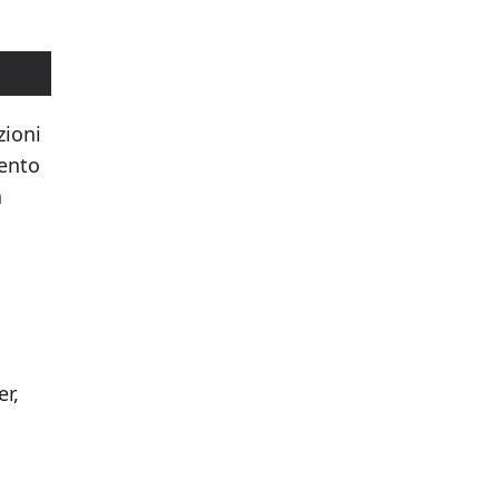
zioni
mento
a
r,