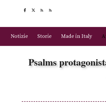
Vai
al
contenuto
Notizie
Storie
Made in Italy
A
Psalms protagonista