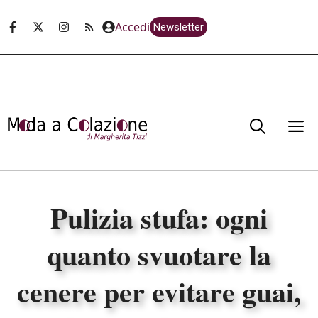
Vai
Accedi
Newsletter
al
contenuto
M
Pulizia stufa: ogni
quanto svuotare la
cenere per evitare guai,