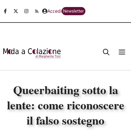
Vai
Accedi
Newsletter
al
contenuto
M
Queerbaiting sotto la
lente: come riconoscere
il falso sostegno