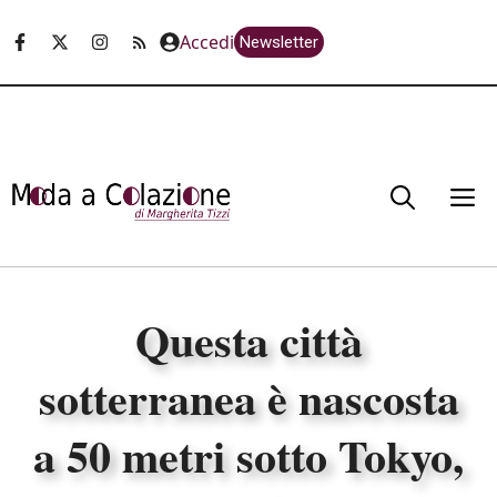
Vai
Accedi
Newsletter
al
contenuto
M
Questa città
sotterranea è nascosta
a 50 metri sotto Tokyo,