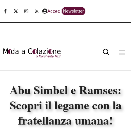
Vai
Accedi
Newsletter
al
contenuto
M
Abu Simbel e Ramses:
Scopri il legame con la
fratellanza umana!