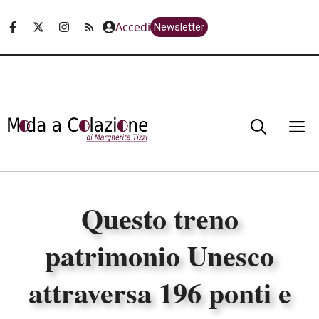
Vai
Accedi
Newsletter
al
contenuto
M
Questo treno
patrimonio Unesco
attraversa 196 ponti e