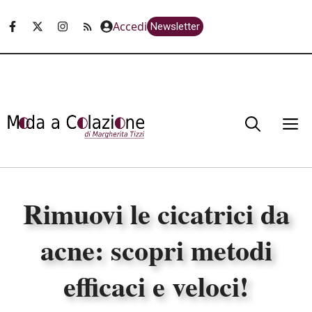
Vai
Accedi
Newsletter
al
contenuto
M
Rimuovi le cicatrici da
acne: scopri metodi
efficaci e veloci!