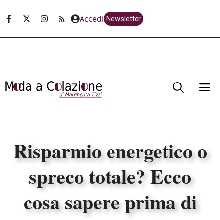
Vai
Accedi
Newsletter
al
contenuto
M
Risparmio energetico o
spreco totale? Ecco
cosa sapere prima di