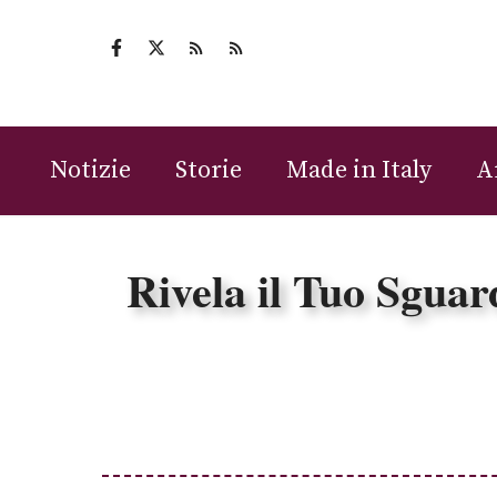
Vai
al
contenuto
Notizie
Storie
Made in Italy
A
Rivela il Tuo Sguar