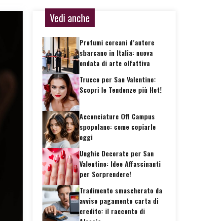
Vedi anche
Profumi coreani d’autore
sbarcano in Italia: nuova
ondata di arte olfattiva
Trucco per San Valentino:
Scopri le Tendenze più Hot!
Acconciature Off Campus
spopolano: come copiarle
oggi
Unghie Decorate per San
Valentino: Idee Affascinanti
per Sorprendere!
Tradimento smascherato da
avviso pagamento carta di
credito: il racconto di