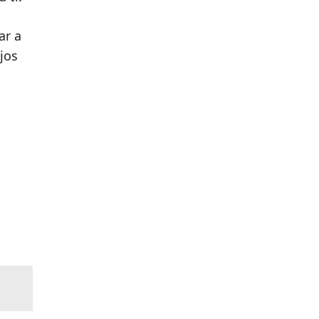
ar a
jos