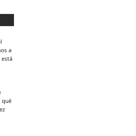
l
mos a
 está
e
: qué
ez