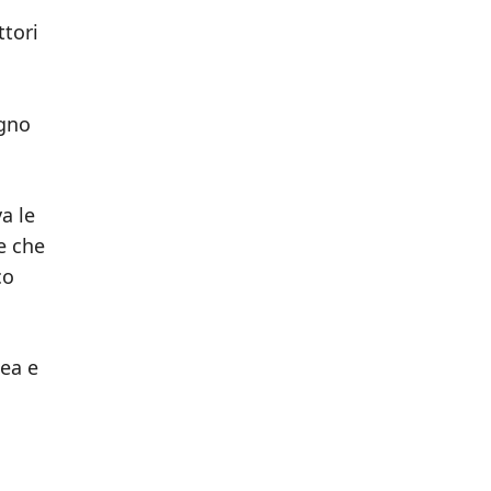
ttori
egno
a le
e che
co
nea e