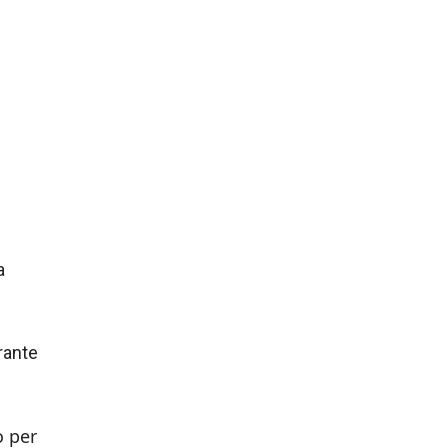
a
orante
o per