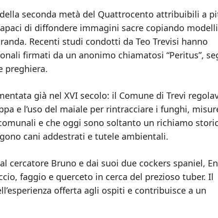
 della seconda metà del Quattrocento attribuibili a pi
 capaci di diffondere immagini sacre copiando modelli
iranda. Recenti studi condotti da Teo Trevisi hanno
ozionali firmati da un anonimo chiamatosi “Peritus”, s
e preghiera.
mentata già nel XVI secolo: il Comune di Trevi regolav
pa e l’uso del maiale per rintracciare i funghi, misur
e comunali e che oggi sono soltanto un richiamo stori
lgono cani addestrati e tutele ambientali.
dal cercatore Bruno e dai suoi due cockers spaniel, E
cio, faggio e querceto in cerca del prezioso tuber. Il
ll’esperienza offerta agli ospiti e contribuisce a un