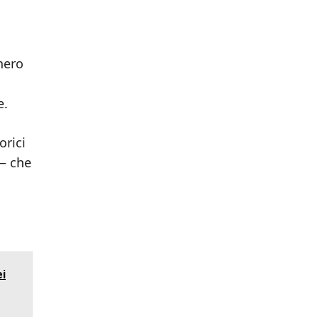
nero
e.
orici
 — che
ei