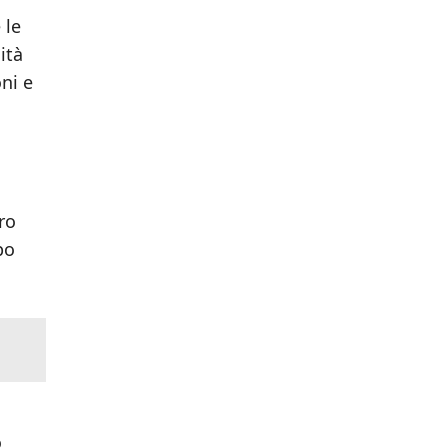
 le
ità
ni e
ro
po
o