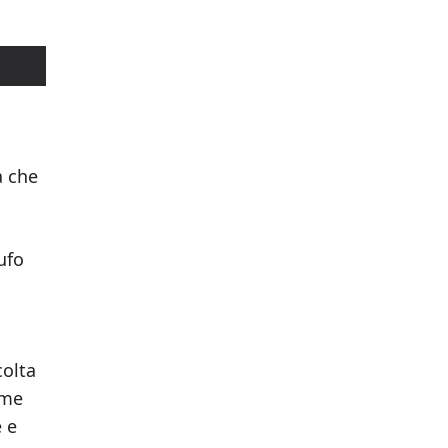
a che
ufo
colta
me
e e