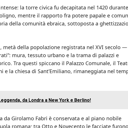
intense: la torre civica fu decapitata nel 1420 durante
 Foligno, mentre il rapporto fra potere papale e comun
ria della comunità ebraica, sottoposta a ghettizzazio
i, metà della popolazione registrata nel XVI secolo —
ati”: mura, tessuto urbano e la trama di palazzi e
co. Tra questi spiccano il Palazzo Comunale, il Teat
hi e la chiesa di Sant’Emiliano, rimaneggiata nel tem
Leggenda, da Londra a New York e Berlino!
uta da Girolamo Fabri è conservata e al piano nobile
scuola romana; tra Otto e Novecento le facciate furon