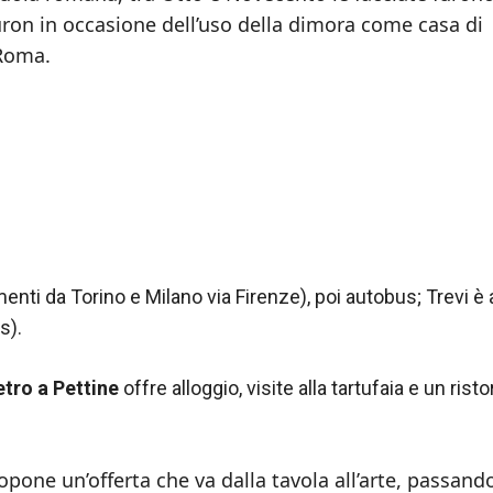
euron in occasione dell’uso della dimora come casa di
 Roma.
enti da Torino e Milano via Firenze), poi autobus; Trevi è 
s).
etro a Pettine
offre alloggio, visite alla tartufaia e un rist
ropone un’offerta che va dalla tavola all’arte, passand