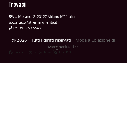
Trovaci
Via Merano, 2, 20127 Milano MI, Italia
contact@stilemargherita.it
+39 351 789 6543
@ 2026 | Tutti i diritti riservati |
Moda a Colazione di
Margherita Tizzi
Facebook
X
News
Feed RSS