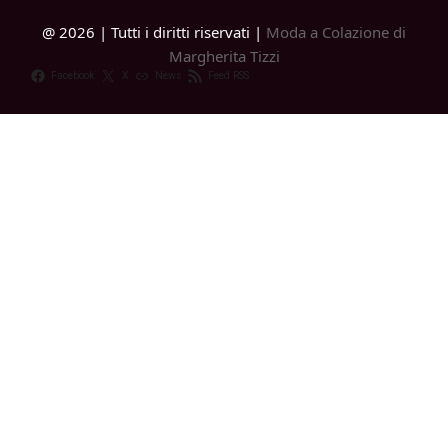
@ 2026 | Tutti i diritti riservati |
Moda a Colazione di
Margherita Tizzi
Facebook
X
News
Feed RSS