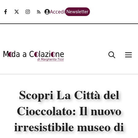
Vai
Accedi
Newsletter
al
contenuto
M
Scopri La Città del
Cioccolato: Il nuovo
irresistibile museo di