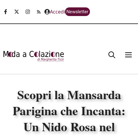
Vai
Accedi
Newsletter
al
contenuto
M
Scopri la Mansarda
Parigina che Incanta:
Un Nido Rosa nel