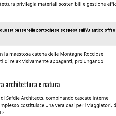
ettura privilegia materiali sostenibili e gestione effi
: questa passerella portoghese sospesa sull'Atlantico offre
on la maestosa catena delle Montagne Rocciose
nti di relax visivamente appaganti, prolungando
a architettura e natura
o di Safdie Architects, combinando cascate interne
mplesso costituisce una vera oasi per i viaggiatori, 
te.