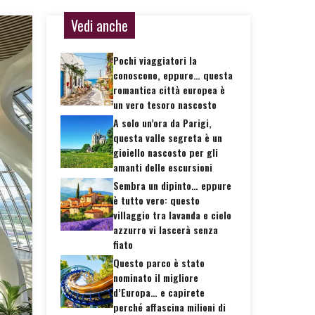
Vedi anche
Pochi viaggiatori la
conoscono, eppure… questa
romantica città europea è
un vero tesoro nascosto
A solo un’ora da Parigi,
questa valle segreta è un
gioiello nascosto per gli
amanti delle escursioni
Sembra un dipinto… eppure
è tutto vero: questo
villaggio tra lavanda e cielo
azzurro vi lascerà senza
fiato
Questo parco è stato
nominato il migliore
d’Europa… e capirete
perché affascina milioni di