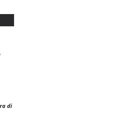
a
o
ra di