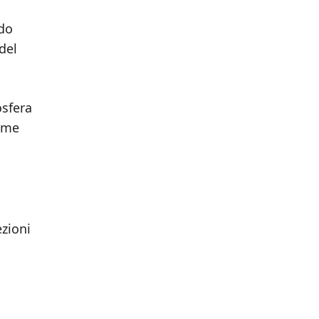
ndo
del
osfera
come
ezioni