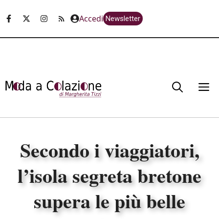
Vai
Accedi
Newsletter
al
contenuto
M
Secondo i viaggiatori,
l’isola segreta bretone
supera le più belle