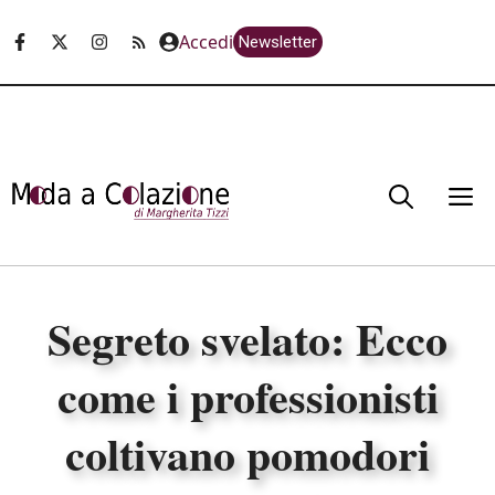
Vai
Accedi
Newsletter
al
contenuto
M
Segreto svelato: Ecco
come i professionisti
coltivano pomodori