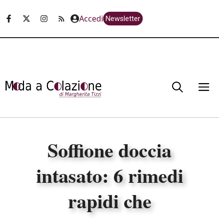
Vai
Accedi
Newsletter
al
contenuto
M
Soffione doccia
intasato: 6 rimedi
rapidi che