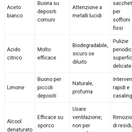
Buona su
sacchet
Aceto
Attenzione a
depositi
per
bianco
metalli lucidi
comuni
soffioni
fissi
Pulizie
Biodegradabile,
Acido
Molto
periodic
sicuro se
citrico
efficace
superfic
diluito
delicate
Buono per
Interven
Naturale,
Limone
piccoli
rapidi e
profuma
depositi
casaling
Usare
Efficace su
ventilazione;
Rimozi
Alcool
sporco
non per
di residu
denaturato