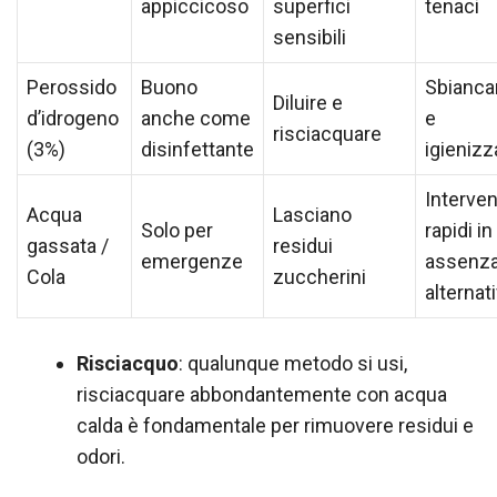
appiccicoso
superfici
tenaci
sensibili
Perossido
Buono
Sbianca
Diluire e
d’idrogeno
anche come
e
risciacquare
(3%)
disinfettante
igienizz
Interven
Acqua
Lasciano
Solo per
rapidi in
gassata /
residui
emergenze
assenza
Cola
zuccherini
alternat
Risciacquo
: qualunque metodo si usi,
risciacquare abbondantemente con acqua
calda è fondamentale per rimuovere residui e
odori.