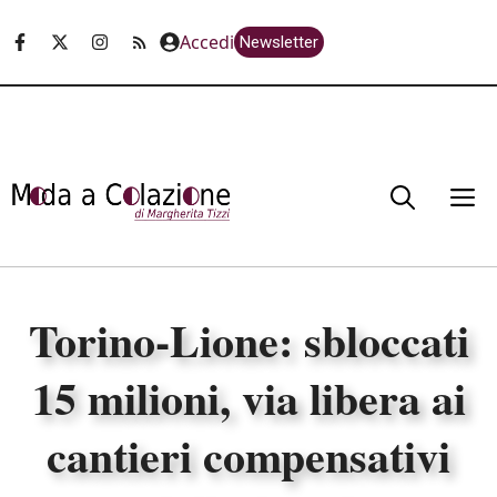
Vai
Accedi
Newsletter
al
contenuto
M
Torino-Lione: sbloccati
15 milioni, via libera ai
cantieri compensativi