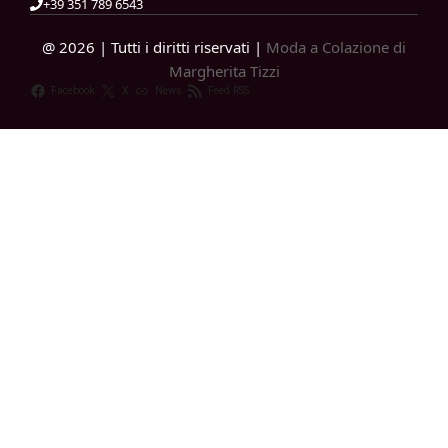
+39 351 789 6543
@ 2026 | Tutti i diritti riservati |
Moda a Colazione di
Margherita Tizzi
Facebook
X
News
Feed RSS