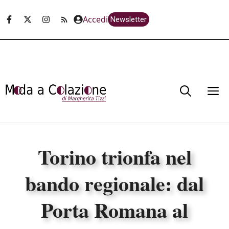
Vai
Accedi
Newsletter
al
contenuto
M
Torino trionfa nel
bando regionale: dal
Porta Romana al