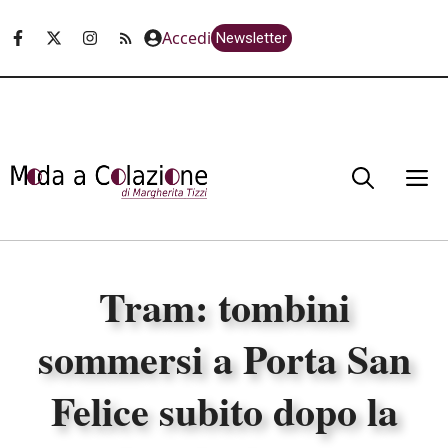
Vai
Accedi
Newsletter
al
contenuto
M
Tram: tombini
sommersi a Porta San
Felice subito dopo la