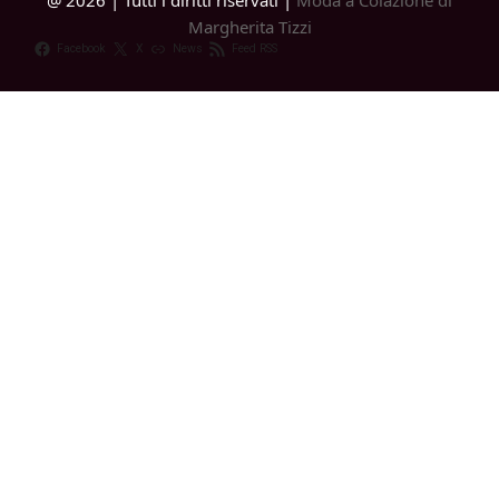
@ 2026 | Tutti i diritti riservati |
Moda a Colazione di
Margherita Tizzi
Facebook
X
News
Feed RSS