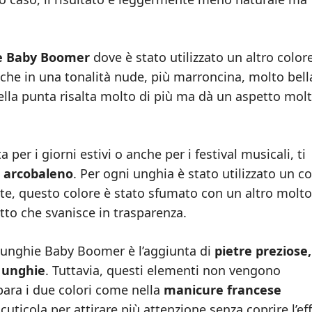
e Baby Boomer
dove è stato utilizzato un altro colore
he in una tonalità nude, più marroncina, molto bella
ella punta risalta molto di più ma dà un aspetto mol
per i giorni estivi o anche per i festival musicali, ti
 arcobaleno
. Per ogni unghia è stato utilizzato un c
nte, questo colore è stato sfumato con un altro molto
fetto che svanisce in trasparenza.
 unghie Baby Boomer è l’aggiunta di
pietre preziose,
e unghie
. Tuttavia, questi elementi non vengono
para i due colori come nella
manicure francese
cuticola per attirare più attenzione senza coprire l’ef