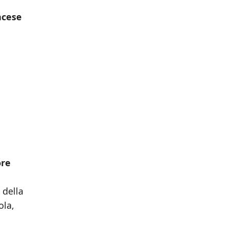
ncese
ore
 della
ola,