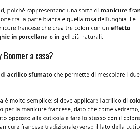
ed
, poiché rappresentano una sorta di
manicure fra
one tra la parte bianca e quella rosa dell’unghia. Le
cure francese che crea tre colori con un
effetto
hie in porcellana o in gel
più naturali.
by Boomer a casa?
 di
acrilico sfumato
che permette di mescolare i due
sa
è molto semplice: si deve applicare l’acrilico
di col
ndo per la manicure francese, dato che come vedremo,
lato opposto alla cuticola e fare lo stesso con il colore
nicure francese tradizionale) verso il lato della cutic