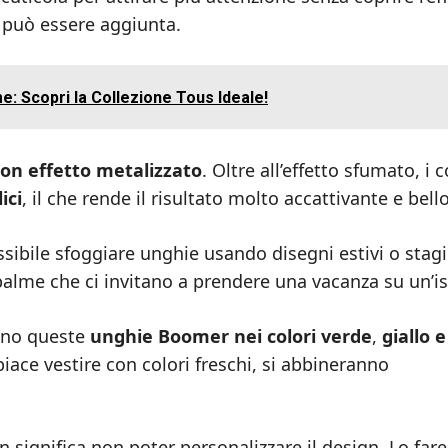
 può essere aggiunta.
e: Scopri la Collezione Tous Ideale!
n effetto metalizzato
. Oltre all’effetto sfumato, i c
ici
, il che rende il risultato molto accattivante e bello
ssibile sfoggiare unghie usando disegni estivi o stagi
alme che ci invitano a prendere una vacanza su un’is
sono queste
unghie Boomer nei colori verde
,
giallo e
 piace vestire con colori freschi, si abbineranno
significa non poter personalizzare il design. Lo far