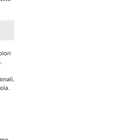
olori
.
onali,
ola.
emo,