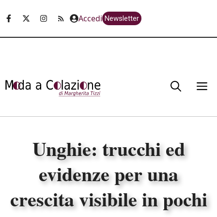
Vai
Accedi
Newsletter
al
contenuto
M
Unghie: trucchi ed
evidenze per una
crescita visibile in pochi