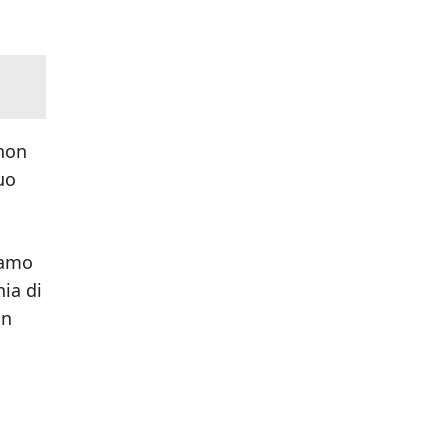
 non
uo
lamo
ia di
on