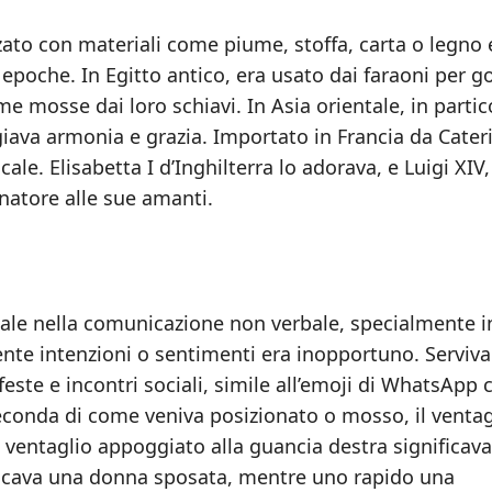
zato con materiali come piume, stoffa, carta o legno 
 epoche. In Egitto antico, era usato dai faraoni per g
e mosse dai loro schiavi. In Asia orientale, in partic
giava armonia e grazia. Importato in Francia da Cater
ale. Elisabetta I d’Inghilterra lo adorava, e Luigi XIV, 
onatore alle sue amanti.
ciale nella comunicazione non verbale, specialmente i
nte intenzioni o sentimenti era inopportuno. Serviva
ste e incontri sociali, simile all’emoji di WhatsApp 
seconda di come veniva posizionato o mosso, il ventag
entaglio appoggiato alla guancia destra significava 
ndicava una donna sposata, mentre uno rapido una