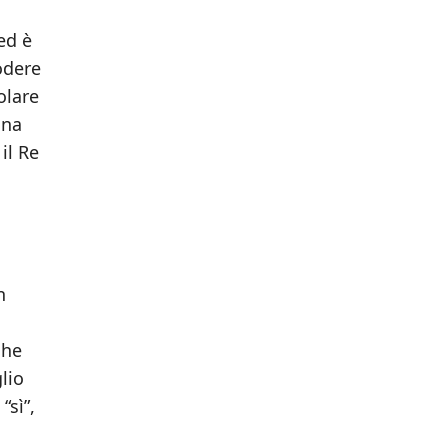
ed è
odere
olare
ina
il Re
n
che
lio
“sì”,