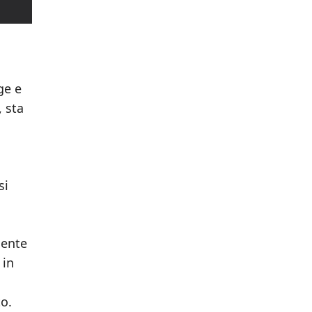
ge e
, sta
si
mente
 in
o.