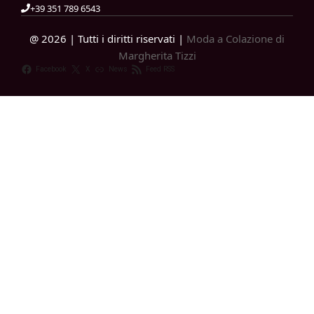
+39 351 789 6543
@ 2026 | Tutti i diritti riservati |
Moda a Colazione di
Margherita Tizzi
Facebook
X
News
Feed RSS