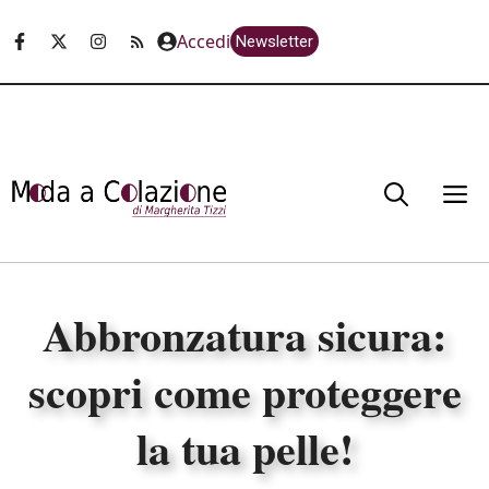
Vai
Accedi
Newsletter
al
contenuto
M
Abbronzatura sicura:
scopri come proteggere
la tua pelle!