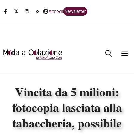
Vai
Accedi
Newsletter
al
contenuto
M
Vincita da 5 milioni:
fotocopia lasciata alla
tabaccheria, possibile