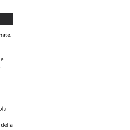
nate.
 e
e
ola
 della