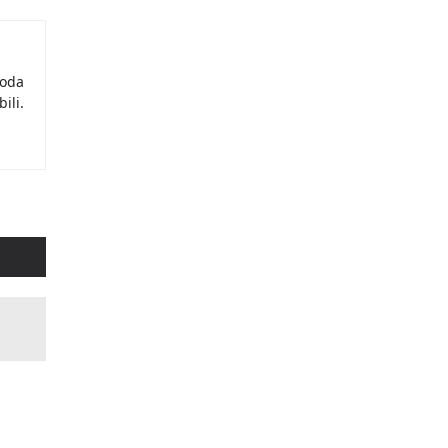
moda
ili.