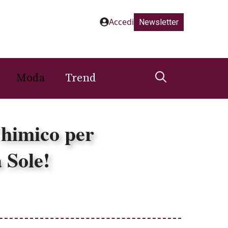
Accedi
Newsletter
Moda
Trend
Chimico per
 Sole!