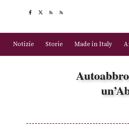
Vai
al
contenuto
Notizie
Storie
Made in Italy
A
Autoabbron
un’Ab