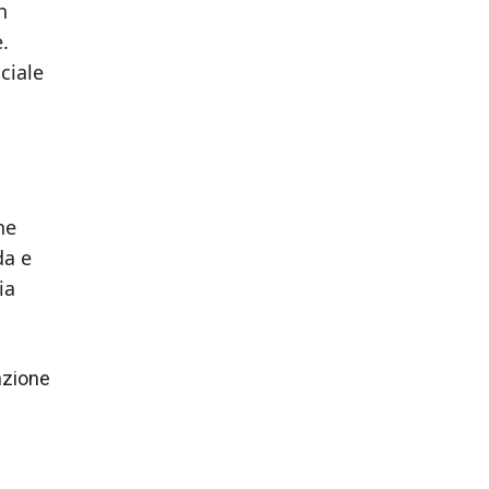
n
.
ciale
ne
da e
ia
nzione