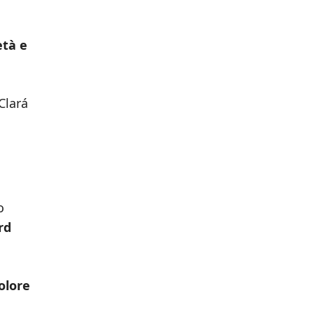
età e
Clará
o
rd
olore