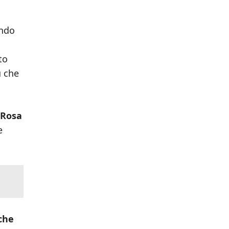
ndo
to
ù che
 Rosa
e
 che