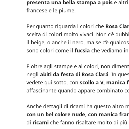
presenta una bella stampa a pois
e altr
francese e le piume.
Per quanto riguarda i colori che
Rosa Cla
scelta di colori molto vivaci. Non c’è dub
il beige, o anche il nero, ma se c’è qualco
sono colori come il
fucsia
che vediamo in 
E oltre agli stampe e ai colori, non dime
negli
abiti da festa di Rosa Clará
. In que
vedete qui sotto, con
scollo a V, manica 
affascinante quando appare combinato co
Anche dettagli di ricami ha questo altro 
con un bel colore nude, con manica franc
di
ricami
che fanno risaltare molto di più l