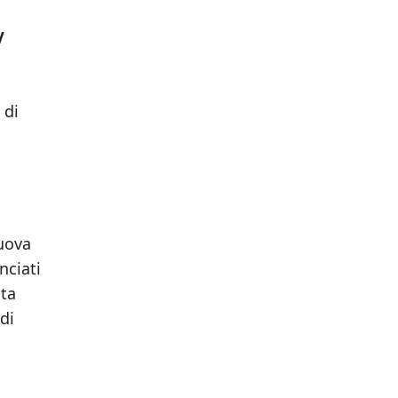
V
 di
nuova
nciati
sta
di