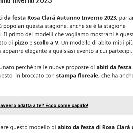
ti da festa Rosa Clará Autunno Inverno 2023,
parla
ù popolari questa stagione, anche se è la stagione
i. Il primo dei modelli che vogliamo mostrarti è ques
tto di
pizzo
e
scollo a V.
Un modello di abito midi pi
 apparire elegante a qualsiasi evento a cui partecipi.
rtunato perché tra le nuove proposte di
abiti da festa
uesto, in broccato con
stampa floreale,
che ha anch
davvero adatta a te? Ecco come capirlo!
iare questo modello di
abito da festa di Rosa Clará