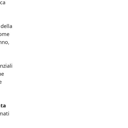
ica
della
come
anno,
nziali
he
e
nta
mati