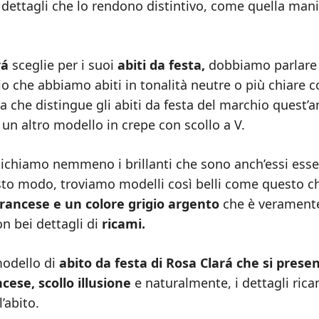
i dettagli che lo rendono distintivo, come quella man
rá
sceglie per i suoi
abiti da festa,
dobbiamo parlare 
bio che abbiamo abiti in tonalità neutre o più chiare 
sa che distingue gli abiti da festa del marchio quest’
un altro modello in crepe con scollo a V.
ntichiamo nemmeno i brillanti che sono anch’essi esse
sto modo, troviamo modelli così belli come questo c
francese e un colore grigio argento
che è verament
n bei dettagli di
ricami.
modello di
abito da festa di Rosa Clará che si prese
ese, scollo illusione
e naturalmente, i dettagli rica
’abito.