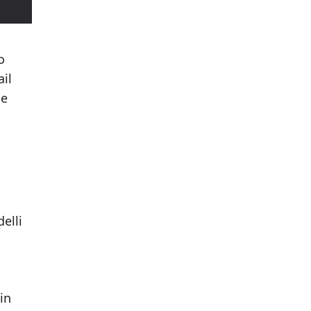
o
ail
he
elli
in