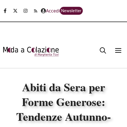
Vai
Accedi
Newsletter
al
contenuto
M
Abiti da Sera per
Forme Generose:
Tendenze Autunno-