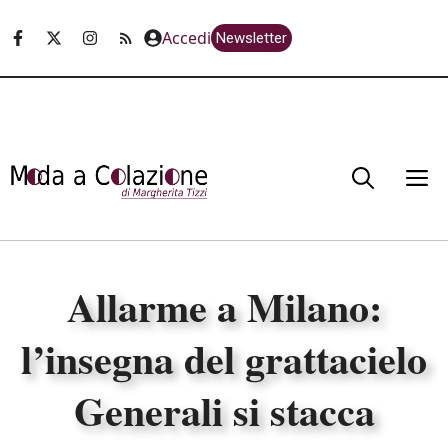
Vai
Accedi
Newsletter
al
contenuto
M
Allarme a Milano:
l’insegna del grattacielo
Generali si stacca